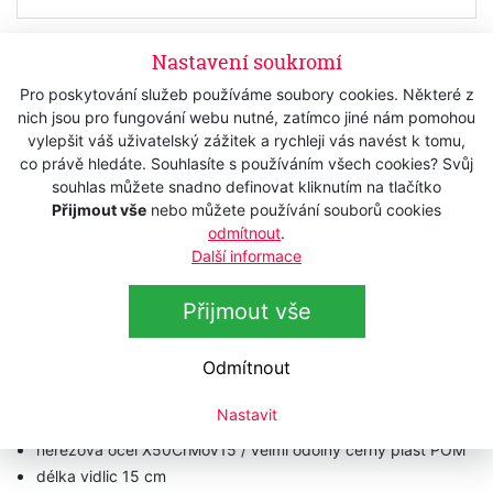
Skladem
Nastavení soukromí
560 Kč
s DPH
Pro poskytování služeb používáme soubory cookies. Některé z
nich jsou pro fungování webu nutné, zatímco jiné nám pomohou
462,81 Kč
bez DPH
vylepšit váš uživatelský zážitek a rychleji vás navést k tomu,
co právě hledáte. Souhlasíte s používáním všech cookies? Svůj
Koupit
souhlas můžete snadno definovat kliknutím na tlačítko
Přijmout vše
nebo můžete používání souborů cookies
odmítnout
.
Další informace
Popis
Přijmout vše
Technická data
Odmítnout
Vidlička
BURGVOGEL Solingen 8030.861.15.0
Nastavit
dranžírovací a servírovací vidlička na maso
nerezová ocel X50CrMoV15 / velmi odolný černý plast POM
délka vidlic 15 cm