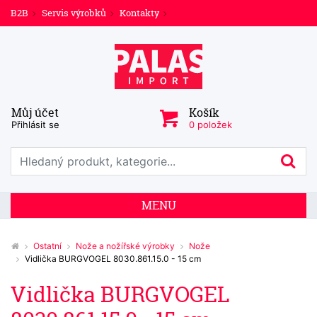
B2B
Servis výrobků
Kontakty
Můj účet
Košík
Přihlásit se
0 položek
Prohledat web
Hl
MENU
Ostatní
Nože a nožířské výrobky
Nože
Vidlička BURGVOGEL 8030.861.15.0 - 15 cm
Vidlička BURGVOGEL