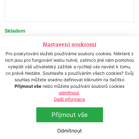
Skladem
1 665 Kč
s DPH
Nastavení soukromí
1 376,03 Kč
bez DPH
Pro poskytování služeb používáme soubory cookies. Některé z
nich jsou pro fungování webu nutné, zatímco jiné nám pomohou
Koupit
vylepšit váš uživatelský zážitek a rychleji vás navést k tomu,
co právě hledáte. Souhlasíte s používáním všech cookies? Svůj
souhlas můžete snadno definovat kliknutím na tlačítko
Přijmout vše
nebo můžete používání souborů cookies
Popis
odmítnout
.
Další informace
Technická data
Přijmout vše
Střihací hlavice
WAHL #4F Competition 02375-116
-
Odmítnout
8,0 mm