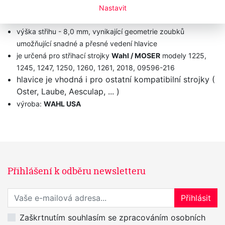
prvotřídní profesionální celokovová střihací hlavice určená
Nastavit
pro dlouhodobé pracovní nasazení
výška střihu - 8,0 mm, vynikající geometrie zoubků
umožňující snadné a přesné vedení hlavice
je určená pro střihací strojky
Wahl / MOSER
modely 1225,
1245, 1247, 1250, 1260, 1261, 2018, 09596-216
hlavice je vhodná i pro ostatní kompatibilní strojky (
Oster, Laube, Aesculap, ... )
výroba:
WAHL USA
Přihlášení k odběru newsletteru
Přihlaste se k odběru novinek
Přihlásit
Zaškrtnutím souhlasím se zpracováním osobních