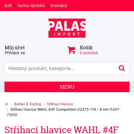
B2B
Servis výrobků
Kontakty
Můj účet
Košík
Přihlásit se
0 položek
Prohledat web
Hl
MENU
Barber & Styling
Střihací hlavice
Střihací hlavice WAHL #4F Competition 02375-116 - 8 mm (1247-
7300)
Střihací hlavice WAHL #4F