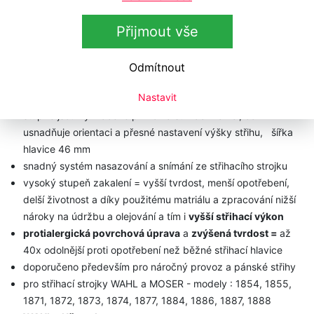
střihací hlavice -
Hi-Tech PVD se speciální
Přijmout vše
povrchovou
úpravou
plynule přestavitelná výška střihu postranní páčkou v
rozsahu 0,8 až 1,8 mm, nebo možnost nastavení fixované
Odmítnout
výšky střihu ve třech úrovních Step-By-Step 0,8 - 1,3 - 1,8
Nastavit
mm zadní páčkou
stupně jsou vyznačené přímo na střihací hlavici, což
usnadňuje orientaci a přesné nastavení výšky střihu, šířka
hlavice 46 mm​
snadný systém nasazování a snímání ze střihacího strojku
vysoký stupeň zakalení = vyšší tvrdost, menší opotřebení,
delší životnost a díky použitému matriálu a zpracování nižší
nároky na údržbu a olejování a tím i
vyšší střihací výkon
protialergická povrchová úprava
a
zvýšená tvrdost =
až
40x odolnější proti opotřebení než běžné střihací hlavice
doporučeno především pro náročný provoz a pánské střihy
pro střihací strojky WAHL a MOSER - modely : 1854, 1855,
1871, 1872, 1873, 1874, 1877, 1884, 1886, 1887, 1888