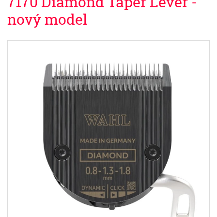
7170 Diamond Taper Lever -
nový model