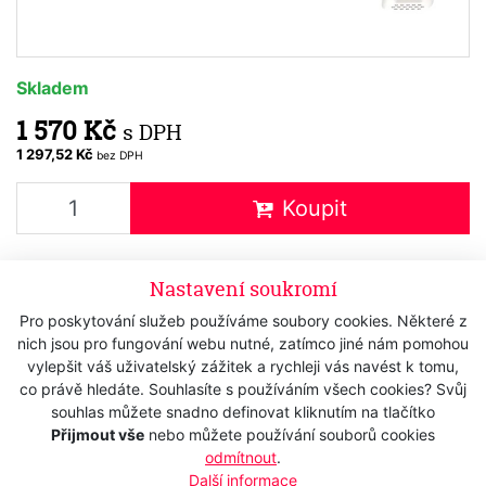
Skladem
1 570 Kč
s DPH
1 297,52 Kč
bez DPH
Koupit
Nastavení soukromí
Popis
Pro poskytování služeb používáme soubory cookies. Některé z
nich jsou pro fungování webu nutné, zatímco jiné nám pomohou
Technická data
vylepšit váš uživatelský zážitek a rychleji vás navést k tomu,
co právě hledáte. Souhlasíte s používáním všech cookies? Svůj
Střihací hlavice
WAHL 1887-7177
Diamond Taper
souhlas můžete snadno definovat kliknutím na tlačítko
Přijmout vše
nebo můžete používání souborů cookies
Lever Blade
odmítnout
.
Další informace
nový model - profesionální precizní integrovaná
nerezová