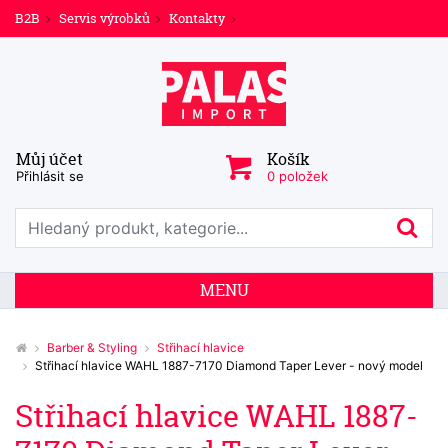
B2B
Servis výrobků
Kontakty
Můj účet
Košík
Přihlásit se
0 položek
Prohledat web
Hl
MENU
Barber & Styling
Střihací hlavice
Střihací hlavice WAHL 1887-7170 Diamond Taper Lever - nový model
Střihací hlavice WAHL 1887-