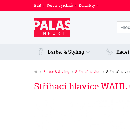
B2B
Servis výrobků
Kontakty
Prohl
Barber & Styling
Kadeř
Barber & Styling
Střihací hlavice
Střihací hlav
Střihací hlavice WAHL 