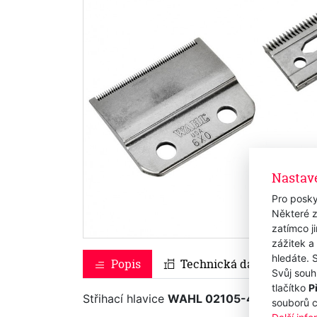
Nastav
Pro posky
Některé z
zatímco j
zážitek a
hledáte. 
Popis
Technická data
Svůj souh
tlačítko
P
Střihací hlavice
WAHL 02105-416 Balding
souborů 