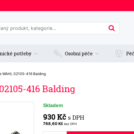
edat web
Hledan
nické potřeby
Osobní péče
Péč
ice WAHL 02105-416 Balding
02105-416 Balding
Skladem
930 Kč
s DPH
768,60 Kč
bez DPH