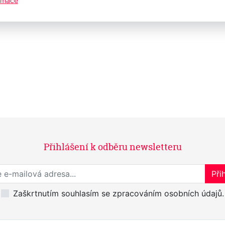
ormace
ice - chromovaná
Přihlášení k odběru newsletteru
Přihlaste se k odběru novinek
Přih
Zaškrtnutím souhlasím se zpracováním osobních údajů.