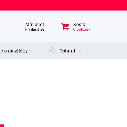
Můj účet
Košík
ý produkt, kategorie...
Přihlásit se
0 položek
e o mazlíčky
Ostatní