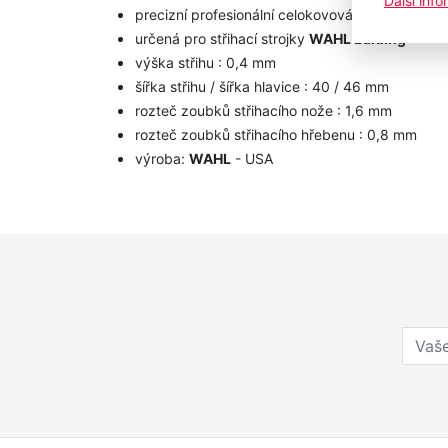
Další inf
precizní profesionální celokovová střihací hlav
určená pro střihací strojky
WAHL Balding
výška střihu : 0,4 mm
šířka střihu / šířka hlavice : 40 / 46 mm
rozteč zoubků střihacího nože : 1,6 mm
rozteč zoubků střihacího hřebenu : 0,8 mm
výroba:
WAHL
- USA