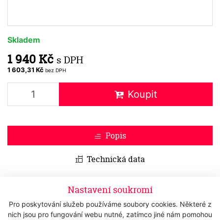
Skladem
1 940 Kč
s DPH
1 603,31 Kč
bez DPH
Koupit
Popis
Technická data
Střihací hlavice
WAHL Ultimate Optional 02374-516
Nastavení soukromí
(1247-7690 Skip) #4S
- 8,0 mm
Pro poskytování služeb používáme soubory cookies. Některé z
nich jsou pro fungování webu nutné, zatímco jiné nám pomohou
Střihací hlavice
WAHL
řady
ULTIMATE
jsou nejnovější