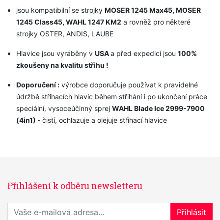
jsou kompatibilní se strojky
MOSER 1245 Max45, MOSER
1245 Class45, WAHL 1247 KM2
a rovněž pro některé
strojky OSTER, ANDIS, LAUBE
Hlavice jsou vyráběny v
USA
a před expedicí jsou
100%
zkoušeny na kvalitu střihu !
Doporučení :
výrobce doporučuje používat k pravidelné
údržbě střihacích hlavic během střihání i po ukončení práce
speciální, vysoceúčinný sprej
WAHL Blade Ice 2999-7900
(4in1)
- čistí, ochlazuje a olejuje střihací hlavice
Přihlášení k odběru newsletteru
Přihlaste se k odběru novinek
Přihlásit