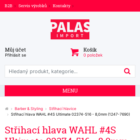
B2B
Servis výrobků
Kontakty
Můj účet
Košík
Přihlásit se
0 položek
Prohledat web
Hl
MENU
Barber & Styling
Střihací hlavice
Střihací hlava WAHL #4S Ultimate 02374-516 - 8,0mm (1247-7690)
Střihací hlava WAHL #4S