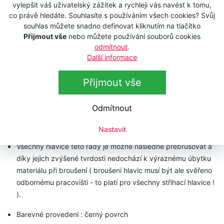
vylepšit váš uživatelský zážitek a rychleji vás navést k tomu,
modely střihacích hlavic. Jsou celokovové a vyznačují se
co právě hledáte. Souhlasíte s používáním všech cookies? Svůj
precizní výrobou z vysoce kvalitní oceli s naprosto přesným
souhlas můžete snadno definovat kliknutím na tlačítko
výbrusem. Díky nové optimalizaci geometrie zoubků a
Přijmout vše
nebo můžete používání souborů cookies
přesnosti výroby jsou vysoce výkonné a umožňují střihat
odmítnout
.
Další informace
prakticky jakoukoliv srst - jemnou i velmi hrubou, dlouhou a
silnou.
Přijmout vše
Hlavice jsou kaleny na vyšší tvrdost, takže se výrazně
prodlužuje jejich životnost. Optimálním seřízením přítlaku je
Odmítnout
dosaženo rovnováhy mezi střihacím výkonem a zahříváním
hlavice.
Nastavit
Všechny hlavice této řady je možné následně přebrušovat a
díky jejich zvýšené tvrdosti nedochází k výraznému úbytku
materiálu při broušení ( broušení hlavic musí být ale svěřeno
odbornému pracovišti - to platí pro všechny střihací hlavice !
).
Barevné provedení : černý povrch