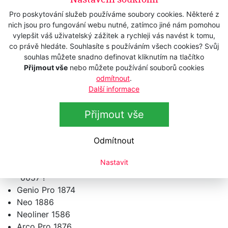
Síťový transformátor
MOSER / WAHL 1881-7120
-
Pro poskytování služeb používáme soubory cookies. Některé z
Euro 6000
nich jsou pro fungování webu nutné, zatímco jiné nám pomohou
vylepšit váš uživatelský zážitek a rychleji vás navést k tomu,
---
síťový transformátor pro akumulátorové
co právě hledáte. Souhlasíte s používáním všech cookies? Svůj
střihací strojky MOSER a WAHL ---
souhlas můžete snadno definovat kliknutím na tlačítko
Přijmout vše
nebo můžete používání souborů cookies
Pro modely MOSER :
odmítnout
.
Další informace
Li+Pro2 1888
Li+Pro 1884
Přijmout vše
Li+Pro2 mini 1588
Li+Pro mini 1584
Odmítnout
Chrom2Style 1877
ChromStyle Pro 1871
Nastavit
ChromStyle 1871 : ! pouze pro modely 1871/ -0055,
-0057 !
Genio Pro 1874
Neo 1886
Neoliner 1586
Arco Pro 1876