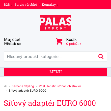
B2B
Servis výrobků
Kontakty
Můj účet
Košík
Přihlásit se
0 položek
Prohledat web
Hl
MENU
Barber & Styling
Příslušenství střihacích strojků
Síťový adaptér EURO 6000
Síťový adaptér EURO 6000