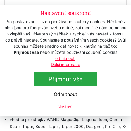
Nastavení soukromí
Skladem
Pro poskytování služeb používáme soubory cookies. Některé z
95 Kč
s DPH
nich jsou pro fungování webu nutné, zatímco jiné nám pomohou
78,51 Kč
bez DPH
vylepšit váš uživatelský zážitek a rychleji vás navést k tomu,
co právě hledáte. Souhlasíte s používáním všech cookies? Svůj
Koupit
souhlas můžete snadno definovat kliknutím na tlačítko
Přijmout vše
nebo můžete používání souborů cookies
odmítnout
.
Další informace
Popis
Přijmout vše
Technická data
Odmítnout
Přídavný hřeben
WAHL 03144-001 / #4 - 13 mm
Nastavit
plastový hřeben s výškou střihu 13 mm
vhodné pro strojky WAHL: MagicClip, Legend, Icon, Chrom
Super Taper, Super Taper, Taper 2000, Designer, Pro Clip, X-