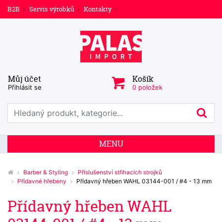
B2B
Servis výrobků
Kontakty
Můj účet
Košík
Přihlásit se
0 položek
Prohledat web
Hl
MENU
Barber & Styling
Příslušenství střihacích strojků
Přídavné hřebeny
Přídavný hřeben WAHL 03144-001 / #4 - 13 mm
Přídavný hřeben WAHL