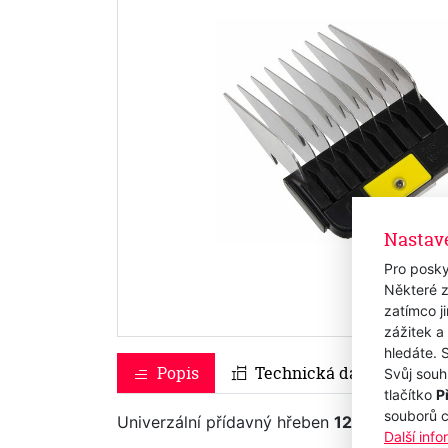
Nastav
Pro posky
Některé z
zatímco j
zážitek a
hledáte. 
Popis
Technická data
Svůj souh
tlačítko
P
souborů 
Univerzální přídavný hřeben
1245-7840
- 
Další inf