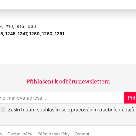
 pružinou na uchycení na střihací hlavici
 #9, #10, #15, #30
5, 1245, 1247, 1250, 1260, 1261
Přihlášení k odběru newsletteru
Přihlaste se k odběru novinek
Přih
Zaškrtnutím souhlasím se zpracováním osobních údajů.
by
Osobní péče
Péče o mazlíčky
Ostatní