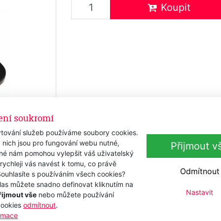
Koupit
ení soukromí
tování služeb používáme soubory cookies.
 nich jsou pro fungování webu nutné,
Přijmout v
iné nám pomohou vylepšit váš uživatelský
 rychleji vás navést k tomu, co právě
Odmítnout
Souhlasíte s používáním všech cookies?
las můžete snadno definovat kliknutím na
Nastavit
řijmout vše
nebo můžete používání
cookies
odmítnout
.
16 mm
ormace