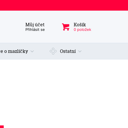
Můj účet
Košík
ý produkt, kategorie...
Přihlásit se
0 položek
e o mazlíčky
Ostatní