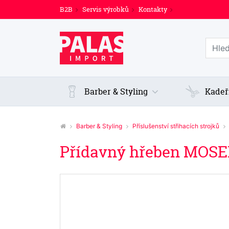
B2B
Servis výrobků
Kontakty
Prohl
Barber & Styling
Kadeř
Barber & Styling
Příslušenství střihacích strojků
Přídavný hřeben MOSE