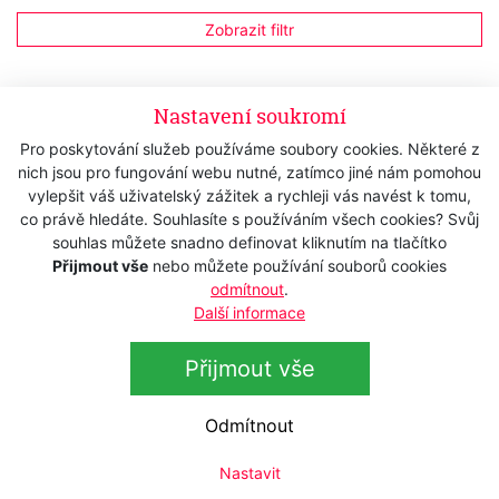
Zobrazit filtr
Nastavení soukromí
Tato kategorie neobsahuje produkty.
Pro poskytování služeb používáme soubory cookies. Některé z
nich jsou pro fungování webu nutné, zatímco jiné nám pomohou
vylepšit váš uživatelský zážitek a rychleji vás navést k tomu,
co právě hledáte. Souhlasíte s používáním všech cookies? Svůj
souhlas můžete snadno definovat kliknutím na tlačítko
Přijmout vše
nebo můžete používání souborů cookies
Přihlášení k odběru newsletteru
odmítnout
.
Další informace
Přihlaste se k odběru novinek
Přihlásit
Přijmout vše
Zaškrtnutím souhlasím se zpracováním osobních
údajů.
Odmítnout
Nastavit