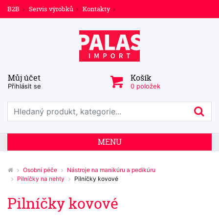
B2B
Servis výrobků
Kontakty
Můj účet
Košík
Přihlásit se
0 položek
Prohledat web
Hl
MENU
Osobní péče
Nástroje na manikúru a pedikúru
Pilníčky na nehty
Pilníčky kovové
Pilníčky kovové