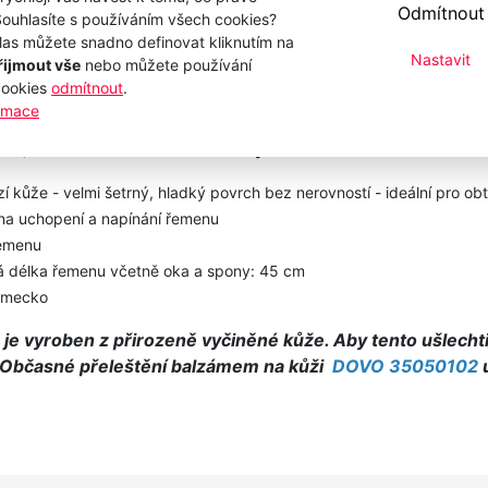
Odmítnout
Souhlasíte s používáním všech cookies?
las můžete snadno definovat kliknutím na
Nastavit
řijmout vše
nebo můžete používání
cookies
odmítnout
.
ormace
11
( dříve 185 35001 )
- závěsný
 kůže - velmi šetrný, hladký povrch bez nerovností - ideální pro ob
na uchopení a napínání řemenu
řemenu
vá délka řemenu včetně oka a spony: 45 cm
Německo
 je vyroben z přirozeně vyčiněné kůže. Aby tento ušlecht
Občasné přeleštění balzámem na kůži
DOVO 35050102
u