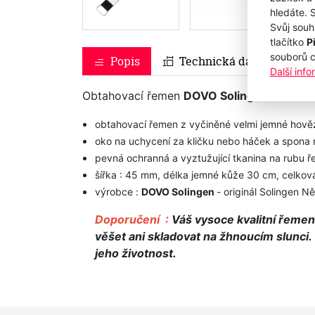
hledáte. 
Svůj souh
tlačítko
P
souborů 
Popis
Technická data
Další inf
Obtahovací řemen
DOVO Solingen 324501
obtahovací řemen z vyčiněné velmi jemné hovězí
oko na uchycení za kličku nebo háček a spona 
pevná ochranná a vyztužující tkanina na rubu 
šířka : 45 mm, délka jemné kůže 30 cm, celko
výrobce :
DOVO Solingen
- originál Solingen 
Doporučení :
Váš vysoce kvalitní řemen
věšet ani skladovat na žhnoucím slunci.
jeho životnost.