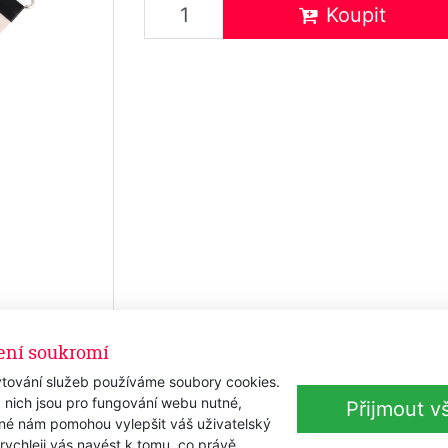
Koupit
ení soukromí
tování služeb používáme soubory cookies.
 nich jsou pro fungování webu nutné,
Přijmout v
iné nám pomohou vylepšit váš uživatelský
 rychleji vás navést k tomu, co právě