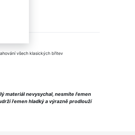
tahování všech klasických břitev
ilý materiál nevysychal, nesmíte řemen
drží řemen hladký a výrazně prodlouží