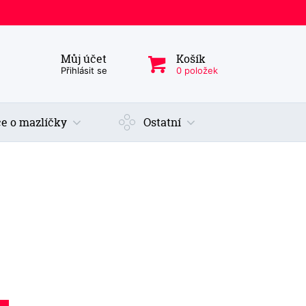
Můj účet
Košík
ý produkt, kategorie...
Přihlásit se
0 položek
e o mazlíčky
Ostatní