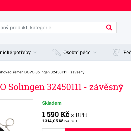
edat web
Hledan
nické potřeby
Osobní péče
Péč
ahovací řemen DOVO Solingen 32450111 - závěsný
 Solingen 32450111 - závěsný
Skladem
1 590 Kč
s DPH
1 314,05 Kč
bez DPH