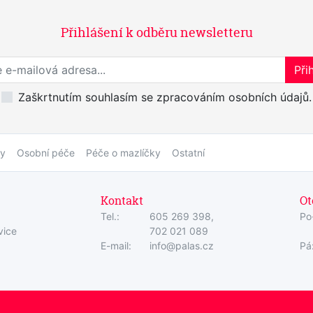
Přihlášení k odběru newsletteru
Přihlaste se k odběru novinek
Přih
Zaškrtnutím souhlasím se zpracováním osobních údajů.
by
Osobní péče
Péče o mazlíčky
Ostatní
Kontakt
Ot
Tel.:
605 269 398,
Po
vice
702 021 089
E-mail:
info@palas.cz
Pá