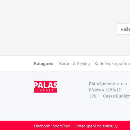
Kategorie:
Barber & Styling
Kadeřnické potře
PALAS Import s. r. o.
Písecká 1389/12
370 11 České Budějo
Obchodní podmínky
Odstoupení od smlouvy