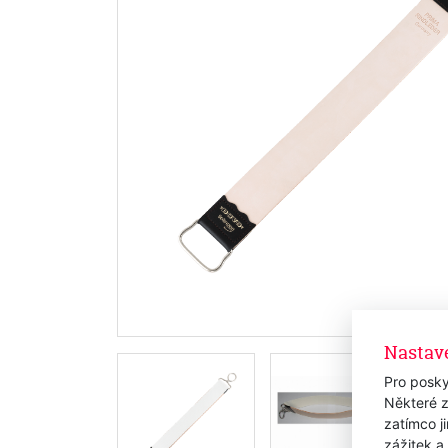
Nastav
Pro posky
Některé z
zatímco j
zážitek a