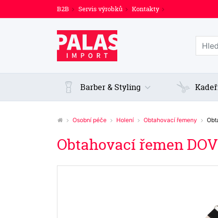
B2B
Servis výrobků
Kontakty
Prohl
Barber & Styling
Kadeř
Osobní péče
Holení
Obtahovací řemeny
Obt
Obtahovací řemen DOVO