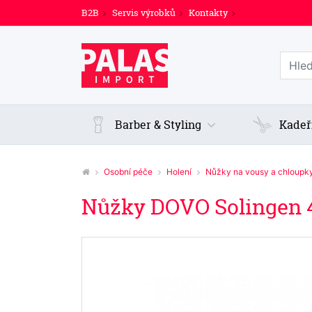
B2B
Servis výrobků
Kontakty
Prohl
Barber & Styling
Kadeř
Osobní péče
Holení
Nůžky na vousy a chloupk
Nůžky DOVO Solingen 4