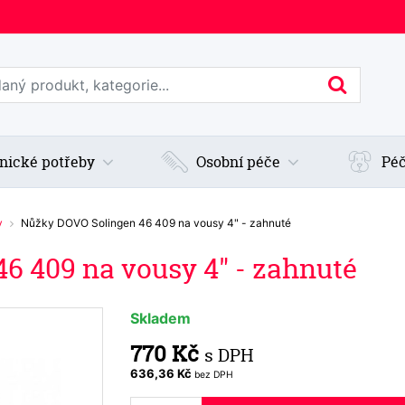
edat web
Hledan
nické potřeby
Osobní péče
Péč
y
Nůžky DOVO Solingen 46 409 na vousy 4" - zahnuté
6 409 na vousy 4" - zahnuté
Skladem
770 Kč
s DPH
636,36 Kč
bez DPH