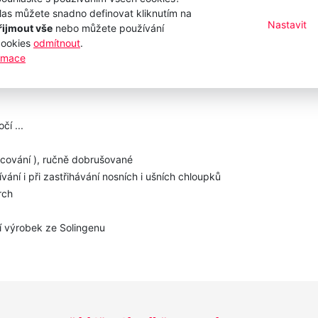
las můžete snadno definovat kliknutím na
Nastavit
řijmout vše
nebo můžete používání
cookies
odmítnout
.
ormace
í ...
acování ), ručně dobrušované
ání i při zastřihávání nosních i ušních chloupků
rch
í výrobek ze Solingenu