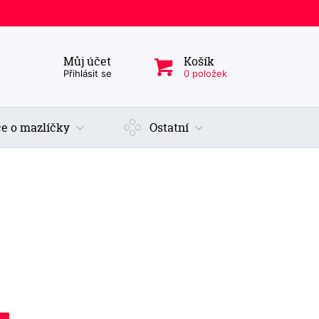
Můj účet
Košík
ý produkt, kategorie...
Přihlásit se
0 položek
e o mazlíčky
Ostatní