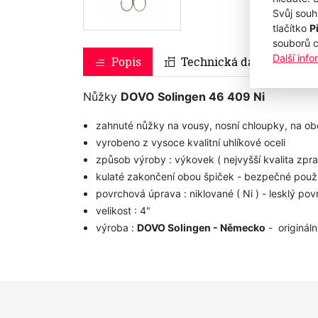
Svůj souh
tlačítko
P
souborů 
Další inf
Popis
Technická data
Nůžky
DOVO Solingen 46 409 Ni
zahnuté nůžky na vousy, nosní chloupky, na oboč
vyrobeno z vysoce kvalitní uhlíkové oceli
způsob výroby : výkovek ( nejvyšší kvalita zpr
kulaté zakončení obou špiček - bezpečné použív
povrchová úprava : niklované ( Ni ) - lesklý pov
velikost : 4"
výroba :
DOVO Solingen - Německo
- origináln