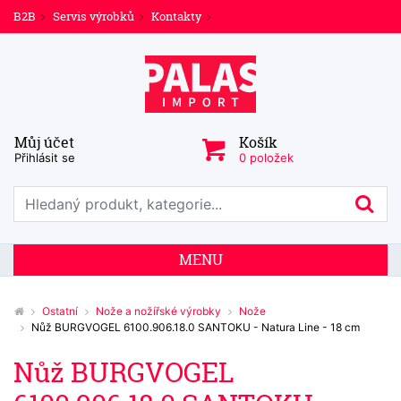
B2B
Servis výrobků
Kontakty
Můj účet
Košík
Přihlásit se
0 položek
Prohledat web
Hl
MENU
Ostatní
Nože a nožířské výrobky
Nože
Nůž BURGVOGEL 6100.906.18.0 SANTOKU - Natura Line - 18 cm
Nůž BURGVOGEL