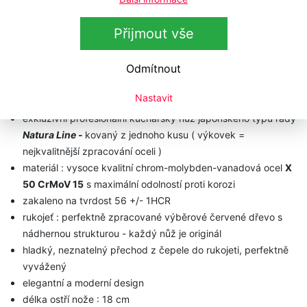
6100.926.18.0
SANTOKU
Natura Line
Přijmout vše
“
řada
Natura Line
- představuje
mimořádně kvalitní nože díky výběru velmi
Odmítnout
kvalitních materiálů a perfektnímu zpracování, včetně
ručního dobrušování
“
Nastavit
exkluzivní profesionální kuchařský nůž japonského typu řady
Natura Line -
kovaný z jednoho kusu ( výkovek =
nejkvalitnější zpracování oceli )
materiál : vysoce kvalitní chrom-molybden-vanadová ocel
X
50 CrMoV 15
​​​ s maximální odolností proti korozi
zakaleno na tvrdost 56 +/- 1HCR
rukojeť : perfektně zpracované výběrové červené dřevo s
nádhernou strukturou - každý nůž je originál
hladký, neznatelný přechod z čepele do rukojeti, perfektně
vyvážený
elegantní a moderní design
délka ostří nože : 18 cm