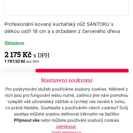
Profesionální kovaný kuchařský nůž SANTOKU s
délkou ostří 18 cm a s držadlem z červeného dřeva
Skladem
2 175 Kč
s DPH
1 797,52 Kč
bez DPH
Koupit
Nastavení soukromí
Pro poskytování služeb používáme soubory cookies. Některé z
nich jsou pro fungování webu nutné, zatímco jiné nám pomohou
Popis
vylepšit váš uživatelský zážitek a rychleji vás navést k tomu,
co právě hledáte. Souhlasíte s používáním všech cookies? Svůj
souhlas můžete snadno definovat kliknutím na tlačítko
Technická data
Přijmout vše
nebo můžete používání souborů cookies
odmítnout
.
Nůž
BURGVOGEL Solingen
Další informace