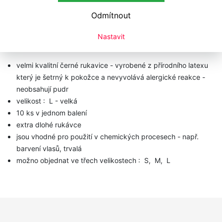
Technická data
Odmítnout
Černé latexové rukavice
BLACK TOUCH 8151-5051
Nastavit
Hercules
- L
velmi kvalitní černé rukavice - vyrobené z přírodního latexu
který je šetrný k pokožce a nevyvolává alergické reakce -
neobsahují pudr
velikost : L - velká
10 ks v jednom balení
extra dlohé rukávce
jsou vhodné pro použití v chemických procesech - např.
barvení vlasů, trvalá
možno objednat ve třech velikostech : S, M, L