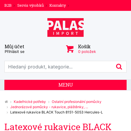
B2B
Servis výrobků
Kontakty
Můj účet
Košík
Přihlásit se
0 položek
Prohledat web
Hl
MENU
Kadeřnické potřeby
Ostatní profesionální pomůcky
Jednorázové pomůcky - rukavice, pláštěnky, ...
Latexové rukavice BLACK Touch 8151-5053 Hercules-L
Latexové rukavice BLACK