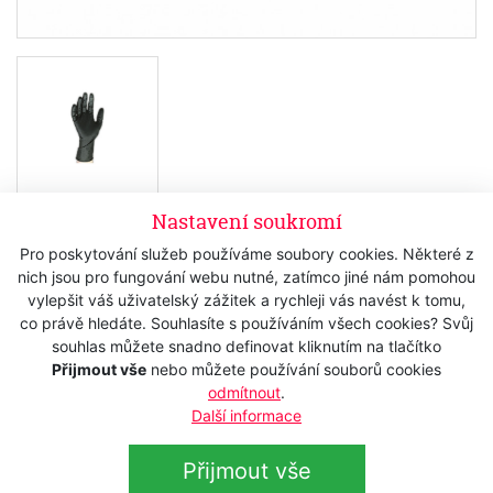
Nastavení soukromí
Skladem
Pro poskytování služeb používáme soubory cookies. Některé z
175 Kč
nich jsou pro fungování webu nutné, zatímco jiné nám pomohou
s DPH
vylepšit váš uživatelský zážitek a rychleji vás navést k tomu,
144,63 Kč
bez DPH
co právě hledáte. Souhlasíte s používáním všech cookies? Svůj
souhlas můžete snadno definovat kliknutím na tlačítko
Koupit
Přijmout vše
nebo můžete používání souborů cookies
odmítnout
.
Další informace
Popis
Přijmout vše