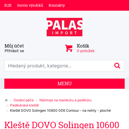
B2B
Servis výrobků
Kontakty
Můj účet
Košík
Přihlásit se
0 položek
Prohledat web
Hl
MENU
Osobní péče
Nástroje na manikúru a pedikúru
Pedikérské kleště
Kleště DOVO Solingen 10600 006 Contour - na nehty - ploché
Kleště DOVO Solingen 10600