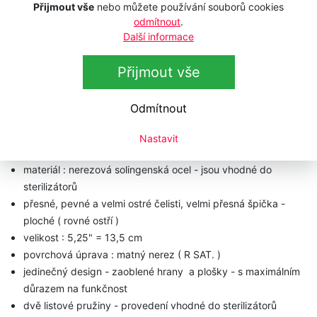
Přijmout vše
nebo můžete používání souborů cookies
odmítnout
.
Technická data
Další informace
Přijmout vše
Pedikérské kleště
DOVO Solingen 10600 006
Contour
Odmítnout
profesionální pedikérské kleště na nehty
řady
Contour
-
ploché
Nastavit
špičková kvalita - precizní provedení
materiál : nerezová solingenská ocel - jsou vhodné do
sterilizátorů
přesné, pevné a velmi ostré čelisti, velmi přesná špička -
ploché ( rovné ostří )
velikost : 5,25" = 13,5 cm
povrchová úprava : matný nerez ( R SAT. )
jedinečný design - zaoblené hrany a plošky - s maximálním
důrazem na funkčnost
dvě listové pružiny - provedení vhodné do sterilizátorů