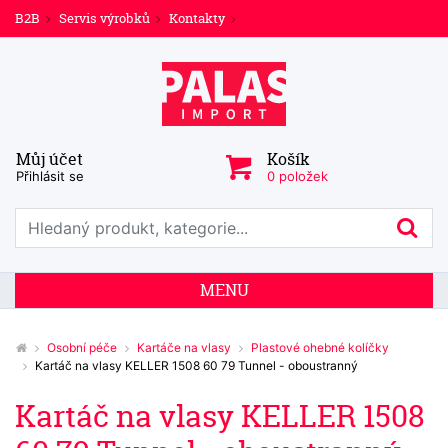
B2B
Servis výrobků
Kontakty
Můj účet
Košík
Přihlásit se
0 položek
Prohledat web
Hl
MENU
Osobní péče
Kartáče na vlasy
Plastové ohebné kolíčky
Kartáč na vlasy KELLER 1508 60 79 Tunnel - oboustranný
Kartáč na vlasy KELLER 1508