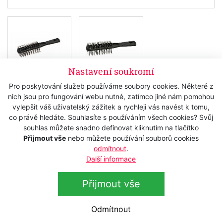
Nastavení soukromí
Pro poskytování služeb používáme soubory cookies. Některé z
nich jsou pro fungování webu nutné, zatímco jiné nám pomohou
Skladem
vylepšit váš uživatelský zážitek a rychleji vás navést k tomu,
80 Kč
s DPH
co právě hledáte. Souhlasíte s používáním všech cookies? Svůj
souhlas můžete snadno definovat kliknutím na tlačítko
66,12 Kč
bez DPH
Přijmout vše
nebo můžete používání souborů cookies
odmítnout
.
Koupit
Další informace
Přijmout vše
Popis
Odmítnout
Technická data