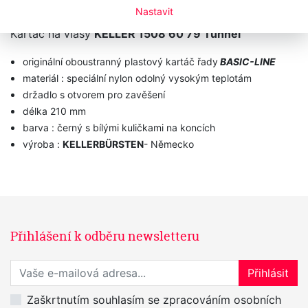
Nastavit
Kartáč na vlasy
KELLER 1508 60 79 Tunnel
originální oboustranný plastový kartáč řady
BASIC-LINE
materiál : speciální nylon odolný vysokým teplotám
držadlo s otvorem pro zavěšení
délka 210 mm
barva : černý s bílými kuličkami na koncích
výroba :
KELLERBÜRSTEN
- Německo
Přihlášení k odběru newsletteru
Přihlaste se k odběru novinek
Přihlásit
Zaškrtnutím souhlasím se zpracováním osobních