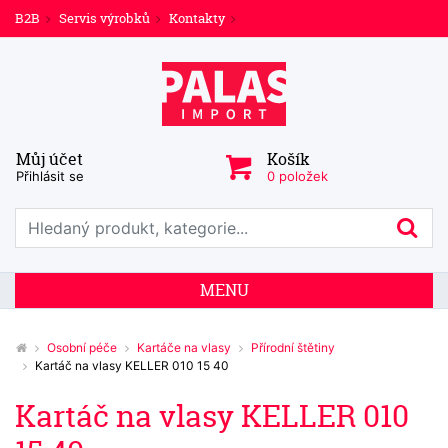
B2B
Servis výrobků
Kontakty
Můj účet
Košík
Přihlásit se
0 položek
Prohledat web
Hl
MENU
Osobní péče
Kartáče na vlasy
Přírodní štětiny
Kartáč na vlasy KELLER 010 15 40
Kartáč na vlasy KELLER 010