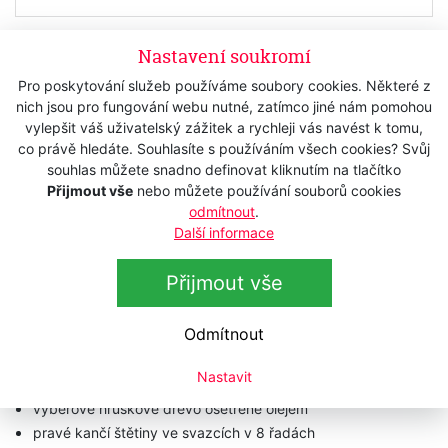
Skladem
Nastavení soukromí
343 Kč
s DPH
Pro poskytování služeb používáme soubory cookies. Některé z
nich jsou pro fungování webu nutné, zatímco jiné nám pomohou
283,47 Kč
bez DPH
vylepšit váš uživatelský zážitek a rychleji vás navést k tomu,
co právě hledáte. Souhlasíte s používáním všech cookies? Svůj
Koupit
souhlas můžete snadno definovat kliknutím na tlačítko
Přijmout vše
nebo můžete používání souborů cookies
odmítnout
.
Další informace
Popis
Přijmout vše
Technická data
Odmítnout
Kartáč na vlasy
KELLER 010 15 40
Nastavit
kartáč na vlasy s přírodními štětinami
výběrové hruškové dřevo ošetřené olejem
pravé kančí štětiny ve svazcích v 8 řadách