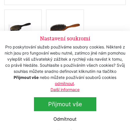
Nastavení soukromí
Pro poskytování služeb používáme soubory cookies. Některé z
nich jsou pro fungování webu nutné, zatímco jiné nám pomohou
Skladem
vylepšit váš uživatelský zážitek a rychleji vás navést k tomu,
co právě hledáte. Souhlasíte s používáním všech cookies? Svůj
345 Kč
s DPH
souhlas můžete snadno definovat kliknutím na tlačítko
285,12 Kč
bez DPH
Přijmout vše
nebo můžete používání souborů cookies
odmítnout
.
Koupit
Další informace
Přijmout vše
Popis
Odmítnout
Technická data