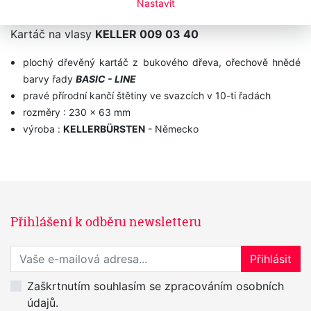
Nastavit
Kartáč na vlasy
KELLER 009 03 40
plochý dřevěný kartáč z bukového dřeva, ořechově hnědé
barvy řady
BASIC - LINE
pravé přírodní kančí štětiny ve svazcích v 10-ti řadách
rozměry : 230 x 63 mm
výroba :
KELLERBÜRSTEN
- Německo
Přihlášení k odběru newsletteru
Přihlaste se k odběru novinek
Přihlásit
Zaškrtnutím souhlasím se zpracováním osobních
údajů.