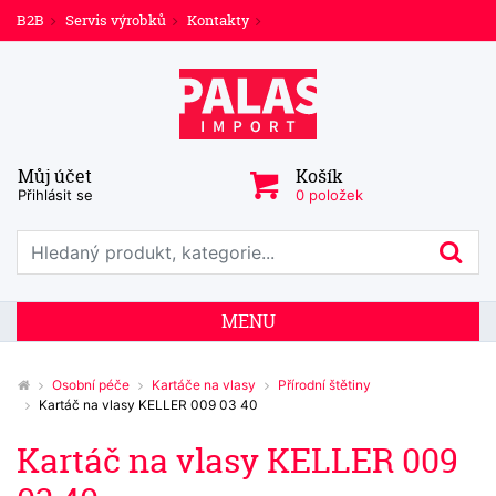
B2B
Servis výrobků
Kontakty
Můj účet
Košík
Přihlásit se
0 položek
Prohledat web
Hl
MENU
Osobní péče
Kartáče na vlasy
Přírodní štětiny
Kartáč na vlasy KELLER 009 03 40
Kartáč na vlasy KELLER 009