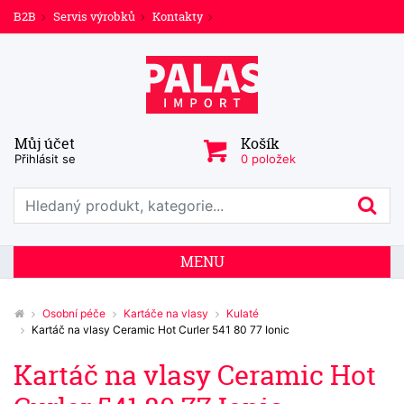
B2B
Servis výrobků
Kontakty
Můj účet
Košík
Přihlásit se
0 položek
Prohledat web
Hl
MENU
Osobní péče
Kartáče na vlasy
Kulaté
Kartáč na vlasy Ceramic Hot Curler 541 80 77 Ionic
Kartáč na vlasy Ceramic Hot