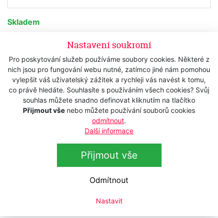
Skladem
450 Kč
s DPH
Nastavení soukromí
371,90 Kč
bez DPH
Pro poskytování služeb používáme soubory cookies. Některé z
nich jsou pro fungování webu nutné, zatímco jiné nám pomohou
Koupit
vylepšit váš uživatelský zážitek a rychleji vás navést k tomu,
co právě hledáte. Souhlasíte s používáním všech cookies? Svůj
souhlas můžete snadno definovat kliknutím na tlačítko
Přijmout vše
nebo můžete používání souborů cookies
Popis
odmítnout
.
Další informace
Technická data
Přijmout vše
Profesionální kartáč na vlasy
KELLER
-
Ceramic Hot
Curler - 80 mm
Odmítnout
kulatý, průměr 80 mm, délka 270 mm
Nastavit
ION - ionizované nylonové štětiny - potlačují účinky statické