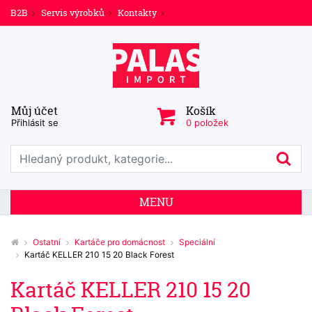
B2B
Servis výrobků
Kontakty
Můj účet
Košík
Přihlásit se
0 položek
Prohledat web
Hl
MENU
Ostatní
Kartáče pro domácnost
Speciální
Kartáč KELLER 210 15 20 Black Forest
Kartáč KELLER 210 15 20