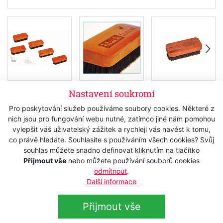
Nastavení soukromí
Skladem
Pro poskytování služeb používáme soubory cookies. Některé z
253 Kč
s DPH
nich jsou pro fungování webu nutné, zatímco jiné nám pomohou
vylepšit váš uživatelský zážitek a rychleji vás navést k tomu,
209,09 Kč
bez DPH
co právě hledáte. Souhlasíte s používáním všech cookies? Svůj
souhlas můžete snadno definovat kliknutím na tlačítko
Koupit
Přijmout vše
nebo můžete používání souborů cookies
odmítnout
.
Další informace
Popis
Přijmout vše
Technická data