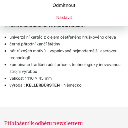
Odmítnout
Kartáč
KELLER 210 15 20
" BLACK FOREST "
Nastavit
... něco mimořádného ze Schwarzwaldu !
univerzální kartáč z olejem ošetřeného hruškového dřeva
černé přírodní kančí štětiny
pět různých motivů - vypalované nejmodernější laserovou
technologií
kombinace tradiční ruční práce s technologicky inovovanou
strojní výrobou
velikost : 110 x 45 mm
výroba :
KELLERBÜRSTEN
- Německo
Přihlášení k odběru newsletteru