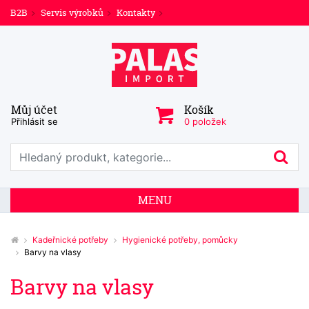
B2B
Servis výrobků
Kontakty
Můj účet
Košík
Přihlásit se
0 položek
Prohledat web
Hl
MENU
Kadeřnické potřeby
Hygienické potřeby, pomůcky
Barvy na vlasy
Barvy na vlasy