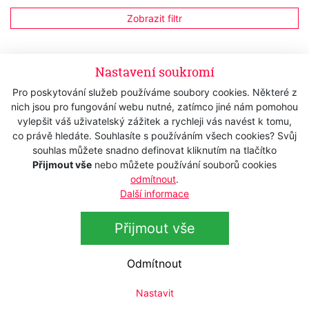
Zobrazit filtr
Nastavení soukromí
Tato kategorie neobsahuje produkty.
Pro poskytování služeb používáme soubory cookies. Některé z
nich jsou pro fungování webu nutné, zatímco jiné nám pomohou
vylepšit váš uživatelský zážitek a rychleji vás navést k tomu,
co právě hledáte. Souhlasíte s používáním všech cookies? Svůj
souhlas můžete snadno definovat kliknutím na tlačítko
Přijmout vše
nebo můžete používání souborů cookies
Přihlášení k odběru newsletteru
odmítnout
.
Další informace
Přihlaste se k odběru novinek
Přihlásit
Přijmout vše
Zaškrtnutím souhlasím se zpracováním osobních
údajů.
Odmítnout
Nastavit