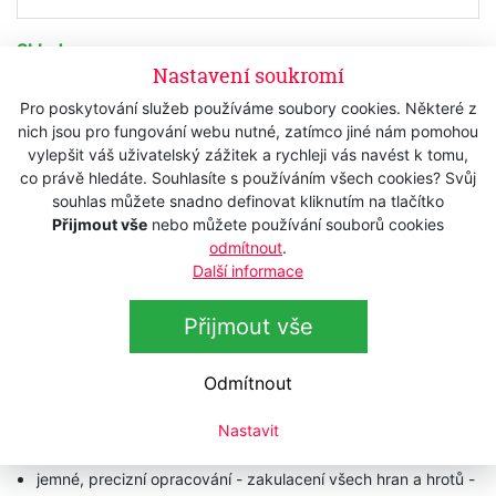
Skladem
Nastavení soukromí
145 Kč
s DPH
Pro poskytování služeb používáme soubory cookies. Některé z
119,83 Kč
bez DPH
nich jsou pro fungování webu nutné, zatímco jiné nám pomohou
vylepšit váš uživatelský zážitek a rychleji vás navést k tomu,
Koupit
co právě hledáte. Souhlasíte s používáním všech cookies? Svůj
souhlas můžete snadno definovat kliknutím na tlačítko
Přijmout vše
nebo můžete používání souborů cookies
odmítnout
.
Popis
Další informace
Technická data
Přijmout vše
Hřeben
KELLER 629 22 00
Afro
Odmítnout
dřevěný hřeben na vlasy - model
Afro
Nastavit
bukové dřevo
jemné, precizní opracování - zakulacení všech hran a hrotů -