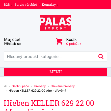
B2B
Servis výrobků
Kontakty
Můj účet
Košík
Přihlásit se
0 položek
Prohledat web
Hl
MENU
Osobní péče
Hřebeny
Dřevěné hřebeny
Hřeben KELLER 629 22 00 Afro - dřevěný
Hřeben KELLER 629 22 00