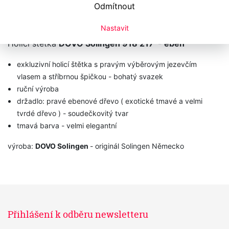
Odmítnout
Technická data
Nastavit
Holicí štětka
DOVO Solingen 918 217 - eben
exkluzivní holicí štětka s pravým výběrovým jezevčím
vlasem a stříbrnou špičkou - bohatý svazek
ruční výroba
držadlo: pravé ebenové dřevo ( exotické tmavé a velmi
tvrdé dřevo ) - soudečkovitý tvar
tmavá barva - velmi elegantní
výroba:
DOVO Solingen
- originál Solingen Německo
Přihlášení k odběru newsletteru