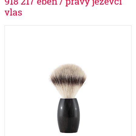
918 217 eben / pravý jezevčí
vlas