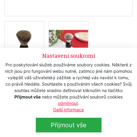
Nastavení soukromí
Pro poskytování služeb používáme soubory cookies. Některé z
nich jsou pro fungování webu nutné, zatímco jiné nám pomohou
Skladem
vylepšit váš uživatelský zážitek a rychleji vás navést k tomu,
2 500 Kč
s DPH
co právě hledáte. Souhlasíte s používáním všech cookies? Svůj
souhlas můžete snadno definovat kliknutím na tlačítko
2 066,12 Kč
bez DPH
Přijmout vše
nebo můžete používání souborů cookies
odmítnout
.
Koupit
Další informace
Přijmout vše
Popis