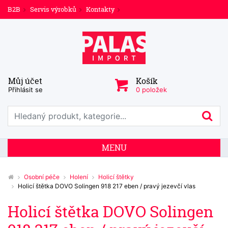
B2B
Servis výrobků
Kontakty
Můj účet
Košík
Přihlásit se
0 položek
Prohledat web
Hl
MENU
Osobní péče
Holení
Holicí štětky
Holicí štětka DOVO Solingen 918 217 eben / pravý jezevčí vlas
Holicí štětka DOVO Solingen