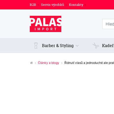
B2B
Servis výrobků
Kontakty
Prohl
Barber & Styling
Kadeř
Články a blogy
Řídnutí vlasů a jednoduché ale pra