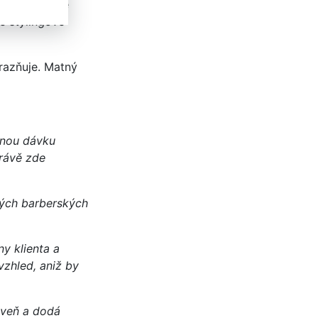
 místa. Právě
lé stylingové
ýrazňuje. Matný
ečnou dávku
Právě zde
vých barberských
y klienta a
 vzhled, aniž by
oveň a dodá