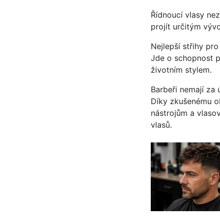
Řídnoucí vlasy nez
projít určitým výv
Nejlepší střihy pr
Jde o schopnost pr
životním stylem.
Barbeři nemají za 
Díky zkušenému ok
nástrojům a vlaso
vlasů.