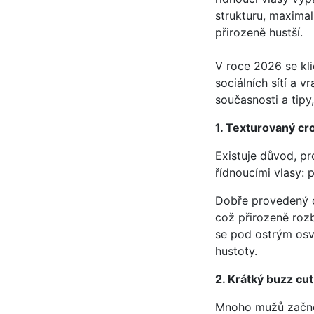
strukturu, maximal
přirozeně hustší.
V roce 2026 se kli
sociálních sítí a v
současnosti a tipy
1. Texturovaný cr
Existuje důvod, pr
řídnoucími vlasy: 
Dobře provedený c
což přirozeně rozb
se pod ostrým osvě
hustoty.
2. Krátký buzz cut
Mnoho mužů začne p