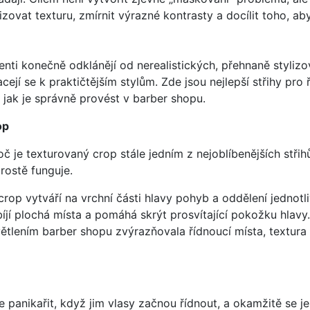
izovat texturu, zmírnit výrazné kontrasty a docílit toho, ab
enti konečně odklánějí od nerealistických, přehnaně styliz
racejí se k praktičtějším stylům. Zde jsou nejlepší střihy pro 
, jak je správně provést v barber shopu.
op
oč je texturovaný crop stále jedním z nejoblíbenějších střihů
prostě funguje.
rop vytváří na vrchní části hlavy pohyb a oddělení jednot
íjí plochá místa a pomáhá skrýt prosvítající pokožku hlavy
tlením barber shopu zvýrazňovala řídnoucí místa, textura vy
anikařit, když jim vlasy začnou řídnout, a okamžitě se je