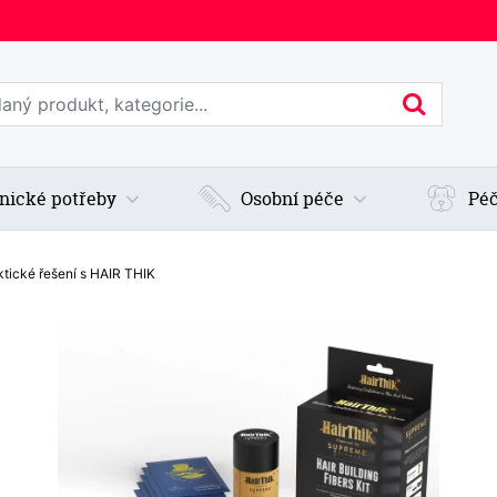
edat web
Hledan
nické potřeby
Osobní péče
Péč
ktické řešení s HAIR THIK