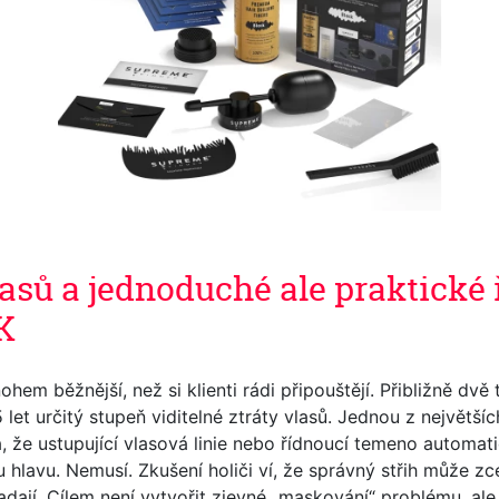
lasů a jednoduché ale praktické 
K
ohem běžnější, než si klienti rádi připouštějí. Přibližně dvě
let určitý stupeň viditelné ztráty vlasů. Jednou z největší
va, že ustupující vlasová linie nebo řídnoucí temeno automat
u hlavu. Nemusí. Zkušení holiči ví, že správný střih může zc
adají. Cílem není vytvořit zjevné „maskování“ problému, al