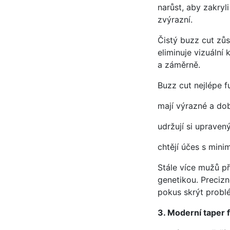
narůst, aby zakryl
zvýrazní.
Čistý buzz cut zůs
eliminuje vizuální
a záměrně.
Buzz cut nejlépe fu
mají výrazné a dob
udržují si upraven
chtějí účes s mini
Stále více mužů př
genetikou. Preciz
pokus skrýt probl
3. Moderní taper 