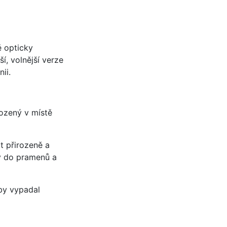
ě opticky
í, volnější verze
ii.
rozený v místě
t přirozeně a
ly do pramenů a
 by vypadal