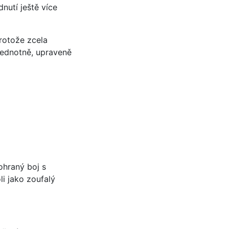
nutí ještě více
rotože zcela
 jednotně, upraveně
rohraný boj s
i jako zoufalý