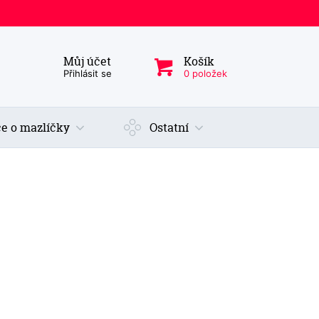
Můj účet
Košík
ý produkt, kategorie...
Přihlásit se
0 položek
e o mazlíčky
Ostatní