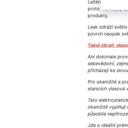
Ležérnější styl vy
proto matné jíly (
produkty.
Lesk odráží světlo
povrch naopak svět
Tajná zbraň: vlas
Ani dokonale prove
sebevědomí, zejmé
přicházejí ke slov
Pro okamžité a pr
stanicích vlasová
Tato elektrostatic
okamžitě vyplňují ř
působila nepřiroze
Jde o ideální pré