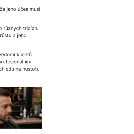
 že jeho účes musí
 různých tricích.
růstu a jeho
vědomí klientů.
profesionálním
hledu na hustotu