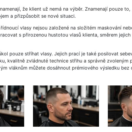
namenají, že klient už nemá na výběr. Znamenají pouze to,
ojem a přizpůsobit se nové situaci.
o řídnoucí vlasy nejsou založené na složitém maskování nebo
acovat s přirozenou hustotou vlasů klienta, směrem jejich 
úkol pouze stříhat vlasy. Jejich prací je také posilovat sebe
u, kvalitně zvládnuté technice střihu a správně zvoleným 
vým vláknům můžete dosáhnout prémiového výsledku bez o