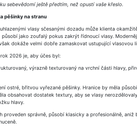
vku sebevědomí ještě předtím, než opustí vaše křeslo.
ta pěšinky na stranu
s uhlazenými vlasy sčesanými dozadu může klienta okamžit
 působí jako zoufalý pokus zakrýt řídnoucí vlasy. Modernějš
však dokáže velmi dobře zamaskovat ustupující vlasovou lin
 rok 2026 je, aby účes byl:
trukturovaný, výrazně texturovaný na vrchní části hlavy, při
ní ostré, břitvou vyřezané pěšinky. Hranice by měla působi
měla obsahovat dostatek textury, aby se vlasy nerozdělova
žku hlavy.
ih proveden správně, působí klasicky a profesionálně, aniž
nuceně.