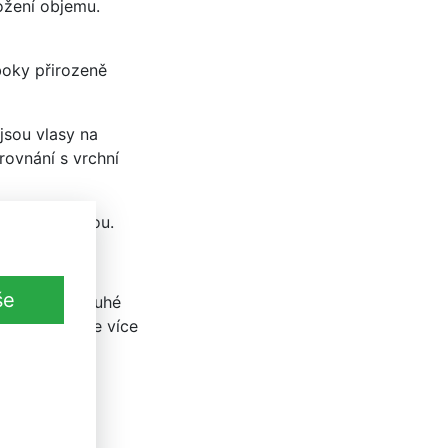
ožení objemu.
boky přirozeně
jsou vlasy na
rovnání s vrchní
ůsobící volbou.
še
tě odhalit. Tuhé
 přes které je více
hané účesy s