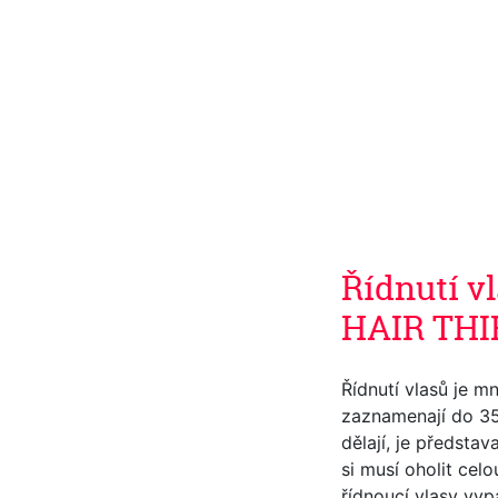
Řídnutí v
HAIR THI
Řídnutí vlasů je mn
zaznamenají do 35 
dělají, je předsta
si musí oholit celo
řídnoucí vlasy vyp