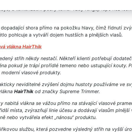
tváří větší měkkost a objem, což pomáhá maskovat prořídlá
clays) a texturizační pudry téměř vždy fungují lépe než lesk
 dopadající shora přímo na pokožku hlavy, čímž řídnutí zv
lo pohlcuje a vytváří dojem hustších a plnějších vlasů.
ová vlákna
HairThik
dený střih někdy nestačí. Někteří klienti potřebují dodat
na pokud je trápí prořídlé temeno nebo ustupující kouty. 
u moderní vlasové produkty.
akticky neviditelné zvýšení dojmu hustoty používáme ve s
 vlákna
HairThik
od značky Supreme Trimmer.
ky nabitá vlákna se vážou přímo na stávající vlasové pramen
idší místa, zvýrazňují linie účesu a dodávají vlasům plnější
ně nebo vytvářela efekt „nánosu“ produktu.
miňkovou službu, která pozvedne výsledný střih na vyšší úr