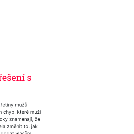
řešení s
 třetiny mužů
ch chyb, které muži
icky znamenají, že
ela změnit to, jak
e dodat vlasům