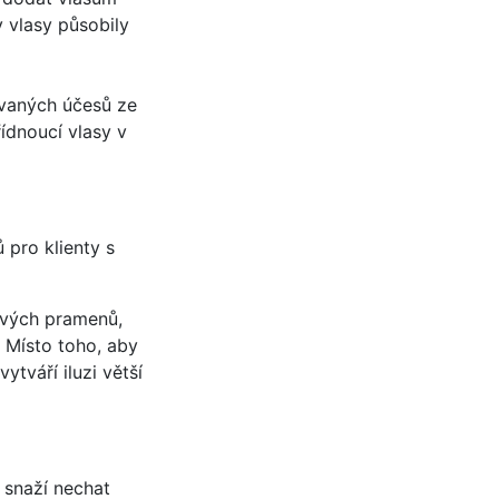
y vlasy působily
ovaných účesů ze
řídnoucí vlasy v
 pro klienty s
livých pramenů,
. Místo toho, aby
tváří iluzi větší
 snaží nechat