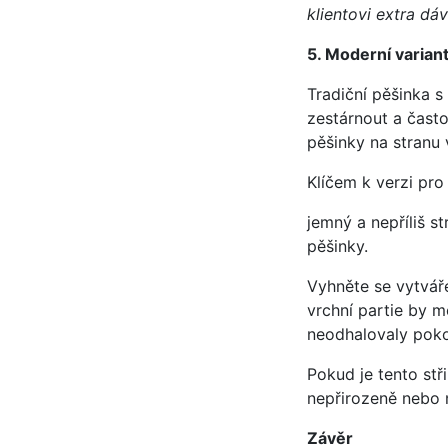
klientovi extra dá
5. Moderní varian
Tradiční pěšinka 
zestárnout a často
pěšinky na stranu 
Klíčem k verzi pro
jemný a nepříliš s
pěšinky.
Vyhněte se vytváře
vrchní partie by 
neodhalovaly poko
Pokud je tento stř
nepřirozeně nebo 
Závěr