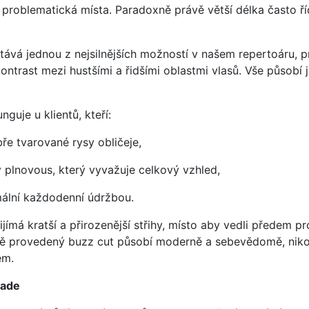
i problematická místa. Paradoxně právě větší délka často říd
tává jednou z nejsilnějších možností v našem repertoáru, p
 kontrast mezi hustšími a řidšími oblastmi vlasů. Vše působí
nguje u klientů, kteří:
ře tvarované rysy obličeje,
ý plnovous, který vyvažuje celkový vzhled,
mální každodenní údržbou.
ijímá kratší a přirozenější střihy, místo aby vedli předem p
ně provedený buzz cut působí moderně a sebevědomě, nikol
ém.
fade