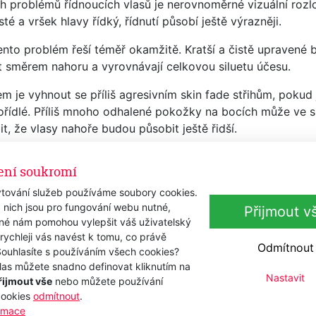
h problémů řídnoucích vlasů je nerovnoměrné vizuální rozl
é a vršek hlavy řídký, řídnutí působí ještě výrazněji.
ento problém řeší téměř okamžitě. Kratší a čistě upravené 
t směrem nahoru a vyrovnávají celkovou siluetu účesu.
m je vyhnout se příliš agresivním skin fade střihům, pokud 
ořídlé. Příliš mnoho odhalené pokožky na bocích může ve s
it, že vlasy nahoře budou působit ještě řidší.
per je proto téměř vždy bezpečnější, elegantnější a lépe p
ení soukromí
textura místo „dokonalého“ stylingu
tování služeb používáme soubory cookies.
 nich jsou pro fungování webu nutné,
Přijmout v
a silně strukturovaný styling dokáže řídnoucí vlasy okamži
iné nám pomohou vylepšit váš uživatelský
ují jednotlivé vlasy do pramenů, čímž vznikají širší mezery,
 rychleji vás navést k tomu, co právě
vy.
Odmítnout
Souhlasíte s používáním všech cookies?
las můžete snadno definovat kliknutím na
arber shopů doporučuje klientům uvolněnější, lehce rozcuc
Nastavit
řijmout vše
nebo můžete používání
cookies
odmítnout
.
ormace