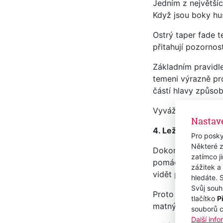
Jedním z největšíc
Když jsou boky hust
Ostrý taper fade t
přitahují pozornos
Základním pravidle
temeni výrazně pr
částí hlavy způsob
Vyvážený, jemný ta
Nastav
4. Ležérní matná 
Pro posky
Některé z
Dokonale uhlazený 
zatímco j
pomády a gely slep
zážitek a
vidět pokožka hla
hledáte. 
Svůj souh
Proto stále více b
tlačítko
P
matným finišem.
souborů 
Další inf